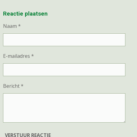
E
E
H
E
L
E
A
L
E
L
R
E
Reactie plaatsen
N
E
N
Naam *
E-mailadres *
Bericht *
VERSTUUR REACTIE