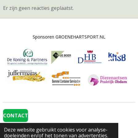
Er zijn geen reacties geplaatst.
Sponsoren GROENEHARTSPORT.NL
CONTACT
Deze website gebruikt cookies voor analyse-
Volg de beloftenploeg op Social Media
doeleinden en/of het tonen van advertenties.