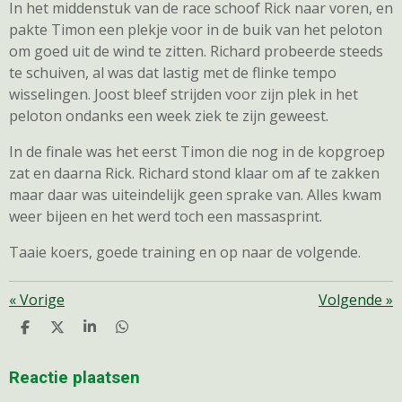
In het middenstuk van de race schoof Rick naar voren, en
pakte Timon een plekje voor in de buik van het peloton
om goed uit de wind te zitten. Richard probeerde steeds
te schuiven, al was dat lastig met de flinke tempo
wisselingen. Joost bleef strijden voor zijn plek in het
peloton ondanks een week ziek te zijn geweest.
In de finale was het eerst Timon die nog in de kopgroep
zat en daarna Rick. Richard stond klaar om af te zakken
maar daar was uiteindelijk geen sprake van. Alles kwam
weer bijeen en het werd toch een massasprint.
Taaie koers, goede training en op naar de volgende.
«
Vorige
Volgende
»
D
D
S
D
E
E
H
E
L
E
A
L
E
L
R
E
Reactie plaatsen
N
E
N