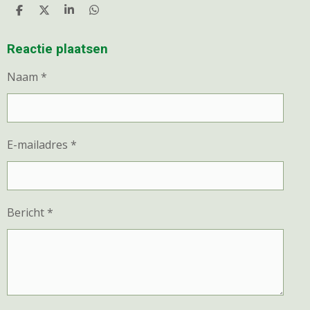
D
D
S
D
E
E
H
E
L
E
A
L
E
L
R
E
Reactie plaatsen
N
E
N
Naam *
E-mailadres *
Bericht *