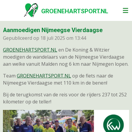
Ga
GROENEHARTSPORT.NL
direct
naar
de
Aanmoedigen Nijmeegse Vierdaagse
hoofdinhoud
Gepubliceerd op 18 juli 2025 om 13:44
GROENEHARTSPORT.NL
en De Koning & Witzier
moedigen de wandelaars van de Nijmeegse Vierdaagse
aan welke vanuit Malden nog 6 km naar Nijmegen lopen.
Team
GROENEHARTSPORT.NL
op de fiets naar de
Nijmeegse Vierdaagse met 110 km in de benen!
Bij de terugkomst van de reis voor de rijders 237 tot 252
kilometer op de teller!