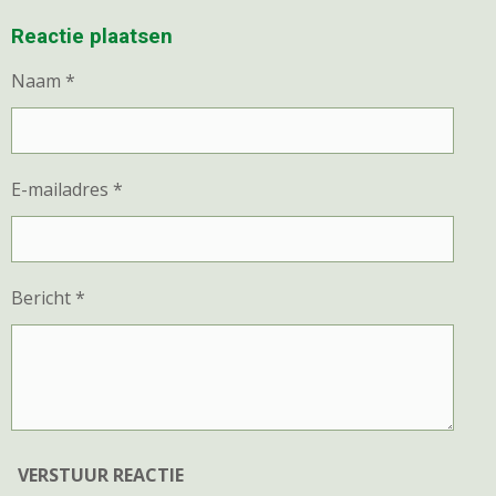
L
E
A
L
E
L
R
E
Reactie plaatsen
N
E
N
Naam *
E-mailadres *
Bericht *
VERSTUUR REACTIE