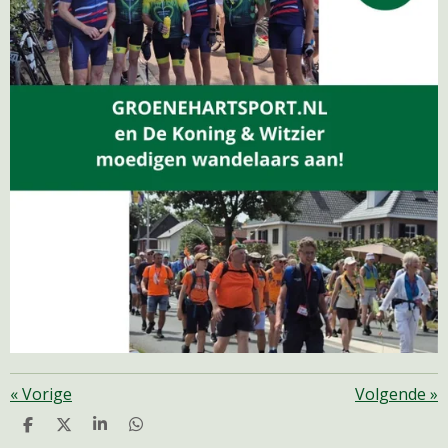
«
Vorige
Volgende
»
D
D
S
D
E
E
H
E