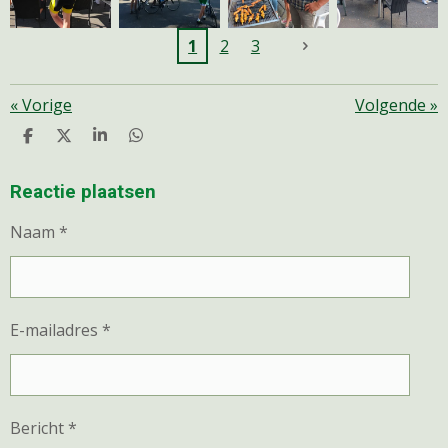
1
2
3
«
Vorige
Volgende
»
D
D
S
D
E
E
H
E
L
E
A
L
E
L
R
E
Reactie plaatsen
N
E
N
Naam *
E-mailadres *
Bericht *