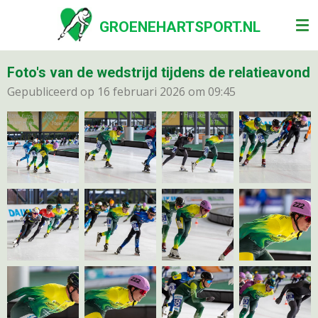
Ga
GROENEHARTSPORT.NL
direct
naar
de
Foto's van de wedstrijd tijdens de relatieavond
hoofdinhoud
Gepubliceerd op 16 februari 2026 om 09:45