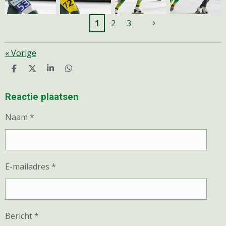
1
2
3
«
Vorige
D
D
S
D
E
E
H
E
L
E
A
L
E
L
R
E
Reactie plaatsen
N
E
N
Naam *
E-mailadres *
Bericht *