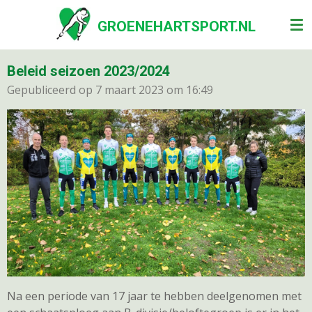
Ga
GROENEHARTSPORT.NL
direct
naar
de
Beleid seizoen 2023/2024
hoofdinhoud
Gepubliceerd op 7 maart 2023 om 16:49
Na een periode van 17 jaar te hebben deelgenomen met