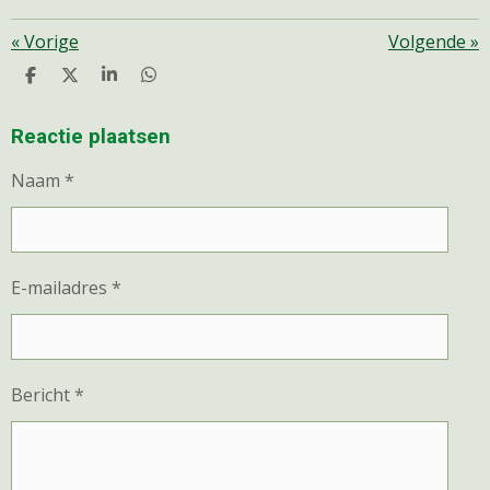
«
Vorige
Volgende
»
D
D
S
D
E
E
H
E
L
E
A
L
E
L
R
E
Reactie plaatsen
N
E
N
Naam *
E-mailadres *
Bericht *